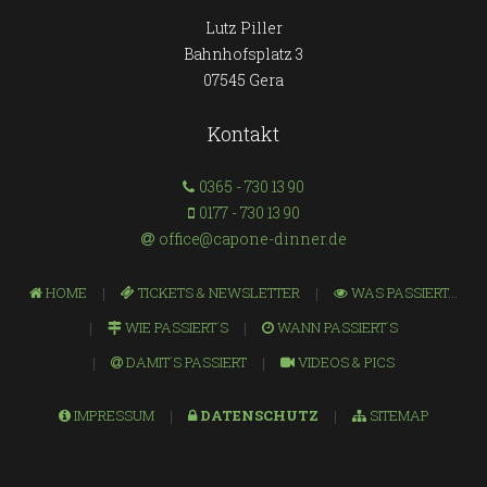
Lutz Piller
Bahnhofsplatz 3
07545 Gera
Kontakt
0365 - 730 13 90
0177 - 730 13 90
office@capone-dinner.de
HOME
TICKETS & NEWSLETTER
WAS PASSIERT...
WIE PASSIERT´S
WANN PASSIERT´S
DAMIT´S PASSIERT
VIDEOS & PICS
IMPRESSUM
DATENSCHUTZ
SITEMAP