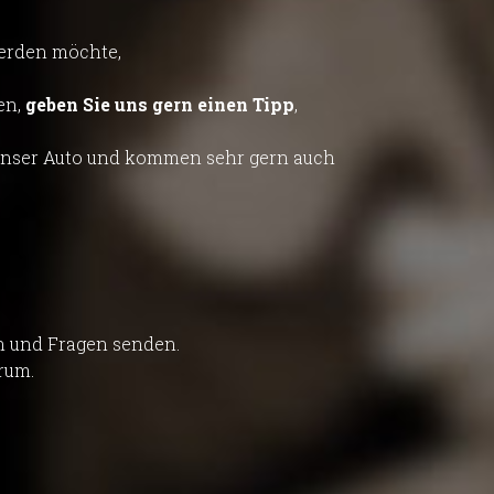
werden möchte,
en,
geben Sie uns gern einen Tipp
,
n unser Auto und kommen sehr gern auch
n und Fragen senden.
rum.