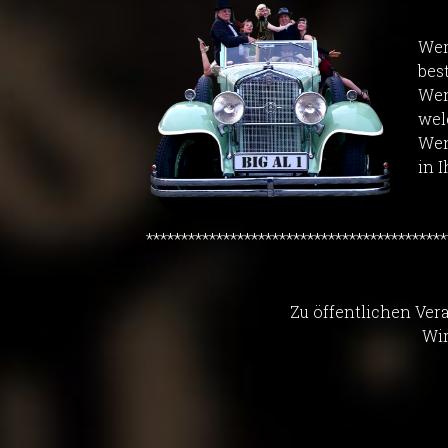
Wer
bes
Wen
wel
Wen
in 
*******************************************
Zu öffentlichen Ver
Wir