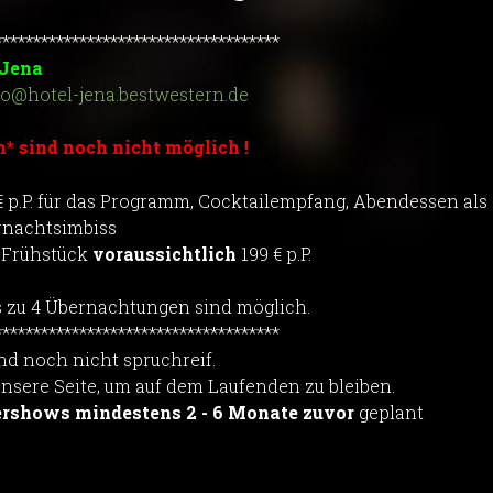
*************************************
 Jena
fo@hotel-jena.bestwestern.de
* sind noch nicht möglich !
€ p.P. für das Programm, Cocktailempfang, Abendessen als 
ernachtsimbiss
t Frühstück
voraussichtlich
199 € p.P.
s zu 4 Übernachtungen sind möglich.
*************************************
nd noch nicht spruchreif.
unsere Seite, um auf dem Laufenden zu bleiben.
nershows
mindestens 2 - 6 Monate zuvor
geplant