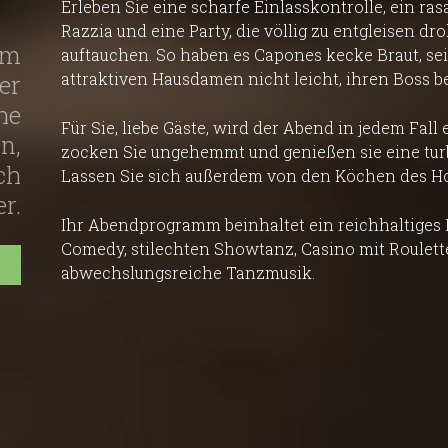
Erleben Sie eine scharfe Einlasskontrolle, ein ra
Razzia und eine Party, die völlig zu entgleisen dro
em
auftauchen. So haben es Capones kecke Braut, se
attraktiven Hausdamen nicht leicht, ihren Boss be
er
he
Für Sie, liebe Gäste, wird der Abend in jedem Fall
n,
zocken Sie ungehemmt und genießen sie eine tu
ch
Lassen Sie sich außerdem von den Köchen des Hot
r.
Ihr Abendprogramm beinhaltet ein reichhaltiges 
Comedy, stilechten Showtanz, Casino mit Roulett
abwechslungsreiche Tanzmusik.