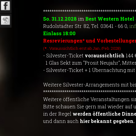
*******************************************
So. 31.12.2028
im
Best Western Hotel
Rudolstädter Str. 82, Tel. 03641 - 66 0,
in
Einlass 18:00
Resrevierungen* und Vorbestellungen
(
*
...Voraussichtlich erst ab Jan./Feb. 2028)
- Silvester-Ticket
voraussichtlich
144 
1 Glas Sekt zum "Prosit Neujahr", Mitt
- Silvester-Ticket + 1 Übernachtung mi
Weitere Silvester-Arrangements mit bi
*******************************************
Weitere öffentliche Veranstaltungen si
Bitte schauen Sie gern mal wieder auf 
in der Regel
werden öffentliche Din
und dann auch
hier bekannt gegeben.