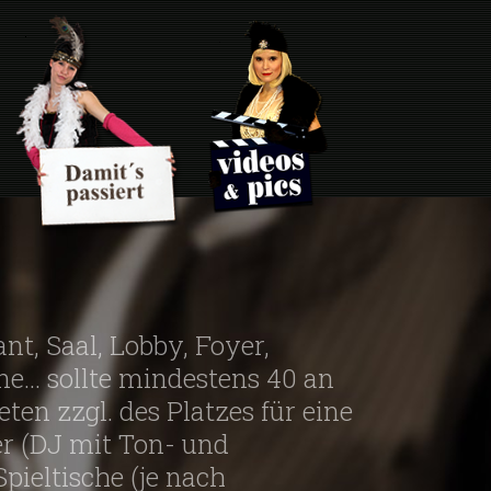
nt, Saal, Lobby, Foyer,
ne... sollte mindestens 40 an
ten zzgl. des Platzes für eine
er (DJ mit Ton- und
pieltische (je nach