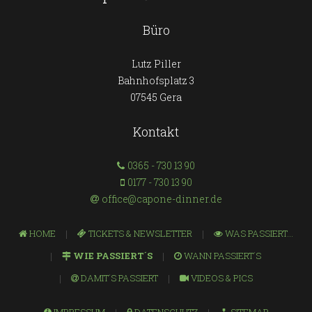
Büro
Lutz Piller
Bahnhofsplatz 3
07545 Gera
Kontakt
0365 - 730 13 90
0177 - 730 13 90
office@capone-dinner.de
HOME
TICKETS & NEWSLETTER
WAS PASSIERT...
WIE PASSIERT´S
WANN PASSIERT´S
DAMIT´S PASSIERT
VIDEOS & PICS