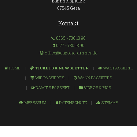
Bahnhofsplatz 3
07545 Gera
Kontakt
0365 - 730 13 90
0177 - 730 13 90
office@capone-dinner.de
HOME
TICKETS & NEWSLETTER
WAS PASSIERT...
WIE PASSIERT´S
WANN PASSIERT´S
DAMIT´S PASSIERT
VIDEOS & PICS
IMPRESSUM
DATENSCHUTZ
SITEMAP